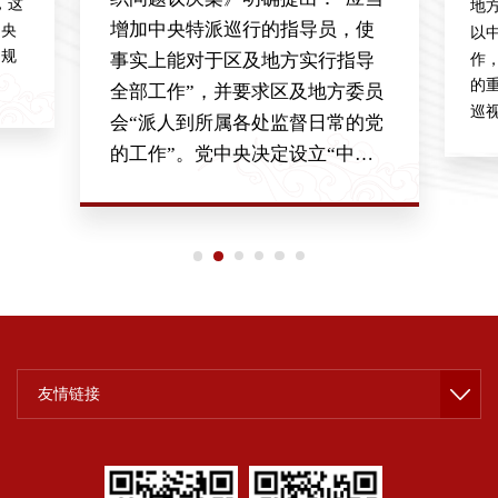
，这
地方
增加中央特派巡行的指导员，使
中央
以
之规
作
事实上能对于区及地方实行指导
的
全部工作”，并要求区及地方委员
巡
会“派人到所属各处监督日常的党
巡
的工作”。党中央决定设立“中央
索
特派巡行的指导员”，是党内巡视
例
工作的正式开始
19
国共
友情链接