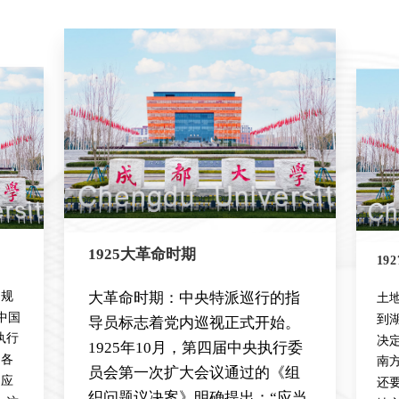
1925大革命时期
19
员规
大革命时期：中央特派巡行的指
土
中国
到湖
导员标志着党内巡视正式开始。
执行
决
1925年10月，第四届中央执行委
集各
南
员会第一次扩大会议通过的《组
议应
还
织问题议决案》明确提出：“应当