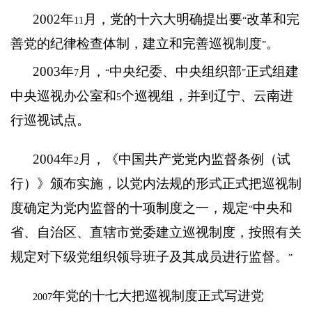
2002
年
月，党的十六大明确提出要
改革和完
11
“
善党的纪律检查体制，建立和完善巡视制度
。
”
2003
年
月，
中央纪委、中央组织部
正式组建
7
“
”
中央巡视办公室和
个巡视组，并到辽宁、云南进
5
行巡视试点。
2004
年
月，《中国共产党党内监督条例（试
2
行）》颁布实施，以党内法规的形式正式把巡视制
度确定为党内监督的十项制度之一，规定
中央和
“
省、自治区、直辖市党委建立巡视制度，按照有关
规定对下级党组织领导班子及其成员进行监督。
”
年党的十七大把巡视制度正式写进党
2007