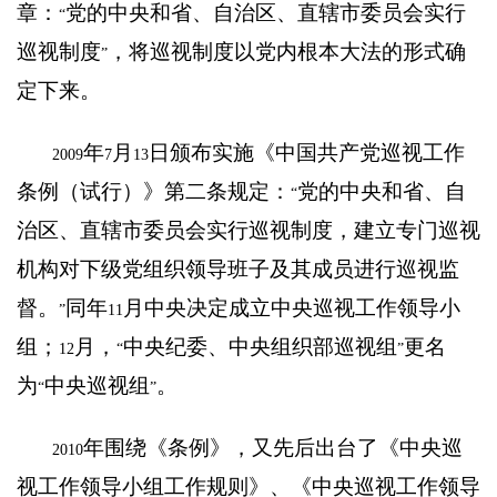
章：
党的中央和省、自治区、直辖市委员会实行
“
巡视制度
，将巡视制度以党内根本大法的形式确
”
定下来。
年
月
日颁布实施《中国共产党巡视工作
2009
7
13
条例（试行）》第二条规定：
党的中央和省、自
“
治区、直辖市委员会实行巡视制度，建立专门巡视
机构对下级党组织领导班子及其成员进行巡视监
督。
同年
月中央决定成立中央巡视工作领导小
”
11
组；
月，
中央纪委、中央组织部巡视组
更名
12
“
”
为
中央巡视组
。
“
”
年围绕《条例》，又先后出台了《中央巡
2010
视工作领导小组工作规则》、《中央巡视工作领导